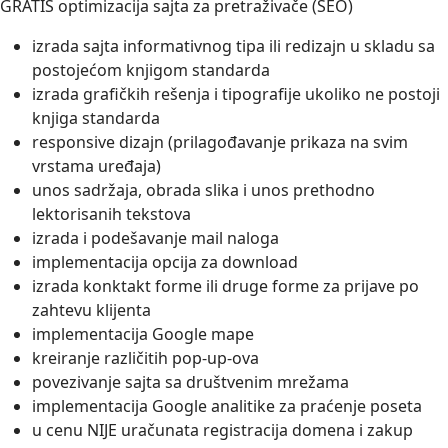
GRATIS optimizacija sajta za pretraživače (SEO)
izrada sajta informativnog tipa ili redizajn u skladu sa
postojećom knjigom standarda
izrada grafičkih rešenja i tipografije ukoliko ne postoji
knjiga standarda
responsive dizajn (prilagođavanje prikaza na svim
vrstama uređaja)
unos sadržaja, obrada slika i unos prethodno
lektorisanih tekstova
izrada i podešavanje mail naloga
implementacija opcija za download
izrada konktakt forme ili druge forme za prijave po
zahtevu klijenta
implementacija Google mape
kreiranje različitih pop-up-ova
povezivanje sajta sa društvenim mrežama
implementacija Google analitike za praćenje poseta
u cenu NIJE uračunata registracija domena i zakup