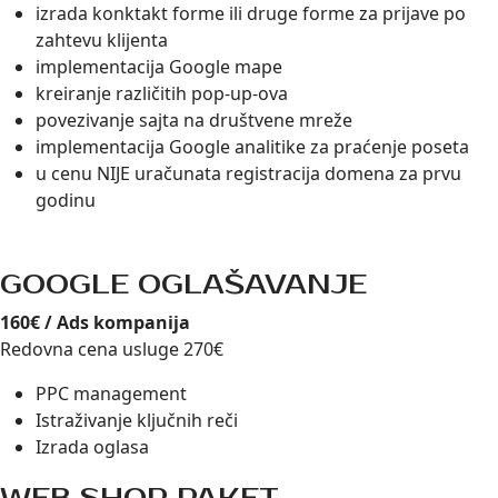
izrada konktakt forme ili druge forme za prijave po
zahtevu klijenta
implementacija Google mape
kreiranje različitih pop-up-ova
povezivanje sajta na društvene mreže
implementacija Google analitike za praćenje poseta
u cenu NIJE uračunata registracija domena za prvu
godinu
GOOGLE OGLAŠAVANJE
160€ / Ads kompanija
Redovna cena usluge 270€
PPC management
Istraživanje ključnih reči
Izrada oglasa