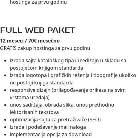
hostinga za prvu godinu
FULL WEB PAKET
12 meseci / 70€ mesečno
GRATIS zakup hostinga za prvu godinu
izrada sajta kataloškog tipa ili redizajn u skladu sa
postojećom knjigom standarda
izrada logotopa i grafičkih rešenja i tipografije ukoliko
ne postoji knjiga standarda
responsive dizajn (prilagođavanje prikaza na svim
vrstama uređaja)
unos sadržaja, obrada slika, unos prethodno
lektorisanih tekstova
optimizacija sajta za pretraživače (SEO)
izrada i podešavanje mail naloga
implementacija opcija za download