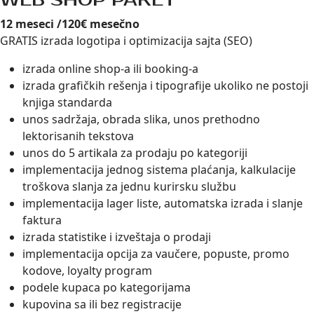
WEB SHOP PAKET
12 meseci /120€ mesečno
GRATIS izrada logotipa i optimizacija sajta (SEO)
izrada online shop-a ili booking-a
izrada grafičkih rešenja i tipografije ukoliko ne postoji
knjiga standarda
unos sadržaja, obrada slika, unos prethodno
lektorisanih tekstova
unos do 5 artikala za prodaju po kategoriji
implementacija jednog sistema plaćanja, kalkulacije
troškova slanja za jednu kurirsku službu
implementacija lager liste, automatska izrada i slanje
faktura
izrada statistike i izveštaja o prodaji
implementacija opcija za vaučere, popuste, promo
kodove, loyalty program
podele kupaca po kategorijama
kupovina sa ili bez registracije