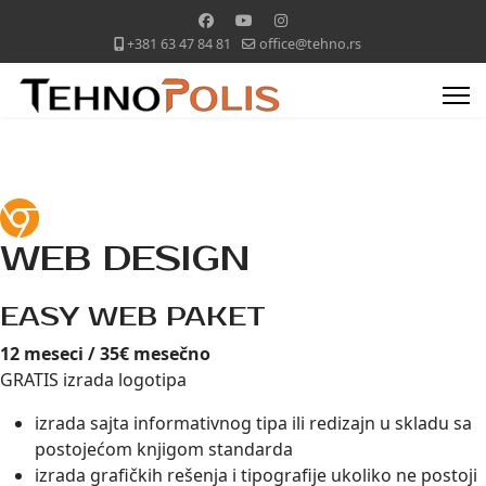
+381 63 47 84 81
office@tehno.rs
WEB DESIGN
EASY WEB PAKET
12 meseci / 35€ mesečno
GRATIS izrada logotipa
izrada sajta informativnog tipa ili redizajn u skladu sa
postojećom knjigom standarda
izrada grafičkih rešenja i tipografije ukoliko ne postoji