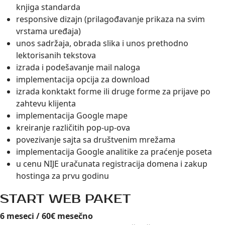
knjiga standarda
responsive dizajn (prilagođavanje prikaza na svim
vrstama uređaja)
unos sadržaja, obrada slika i unos prethodno
lektorisanih tekstova
izrada i podešavanje mail naloga
implementacija opcija za download
izrada konktakt forme ili druge forme za prijave po
zahtevu klijenta
implementacija Google mape
kreiranje različitih pop-up-ova
povezivanje sajta sa društvenim mrežama
implementacija Google analitike za praćenje poseta
u cenu NIJE uračunata registracija domena i zakup
hostinga za prvu godinu
START WEB PAKET
6 meseci / 60€ mesečno